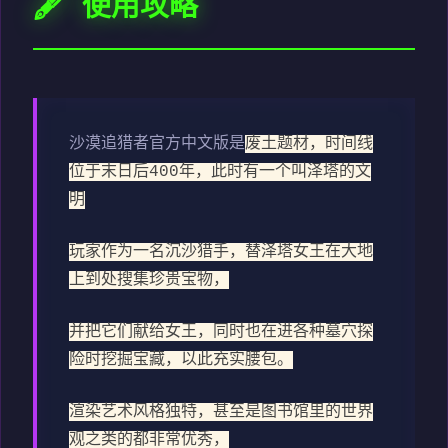
🖋️ 使用攻略
沙漠追猎者官方中文版是
废土题材，时间线
位于末日后400年，此时有一个叫泽塔的文
明
玩家作为一名沉沙猎手，替泽塔女王在大地
上到处搜集珍贵宝物，
并把它们献给女王，同时也在进各种墓穴探
险时挖掘宝藏，以此充实腰包。
渲染艺术风格独特，甚至是图书馆里的世界
观之类的都非常优秀，