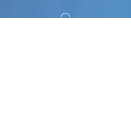
向下滚动
🚀 详细介绍
特工17这是一款由[HEXATAIL]制作的沙盒SLG游
戏，游戏的建模还是很相当精致的，剧情也很丰富，
并且大部分角色都是亚洲风，符合亚洲审美，综合素