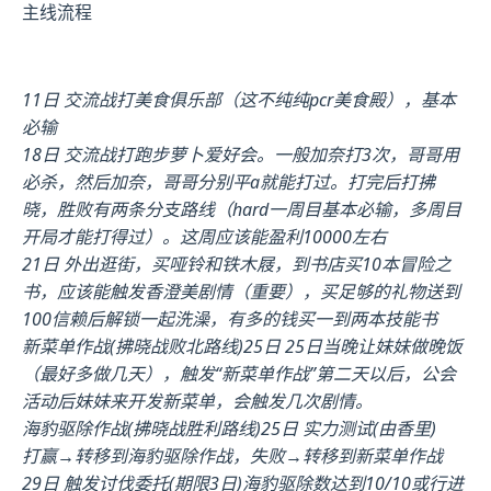
主线流程
11日 交流战打美食俱乐部（这不纯纯pcr美食殿），基本
必输
18日 交流战打跑步萝卜爱好会。一般加奈打3次，哥哥用
必杀，然后加奈，哥哥分别平a就能打过。打完后打拂
晓，胜败有两条分支路线（hard一周目基本必输，多周目
开局才能打得过）。这周应该能盈利10000左右
21日 外出逛街，买哑铃和铁木屐，到书店买10本冒险之
书，应该能触发香澄美剧情（重要），买足够的礼物送到
100信赖后解锁一起洗澡，有多的钱买一到两本技能书
新菜单作战(拂晓战败北路线)25日 25日当晚让妹妹做晚饭
（最好多做几天），触发“新菜单作战”第二天以后，公会
活动后妹妹来开发新菜单，会触发几次剧情。
海豹驱除作战(拂晓战胜利路线)25日 实力测试(由香里)
打赢→转移到海豹驱除作战，失败→转移到新菜单作战
29日 触发讨伐委托(期限3日)海豹驱除数达到10/10或行进