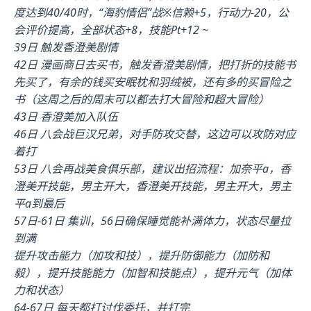
度达到40/40时，“海豹情侣”战※信赖+5，行动力-20，公
会评价提高，全部状态+8，技能Pt+12 ~
39日 触发香澄美剧情
42日 漫画商日去买书，触发香澄美剧情，把打折的技能书
先买了，有余的钱买安眠枕和羽绒被，还有多的买冒险之
书（这周之后的周末可以都去打大冒险和超大冒险）
43日 香澄美加入队伍
46日 八会战巨汉兄弟，对手防攻交替，这边可以攻防对应
着打
53日 八会再战美食俱乐部，建议出招流程：加奈平a，香
澄美开技能，男主开大，香澄美开技能，男主开大，男主
平a到最后
57日-61日 集训，56日确保睡觉能补满体力，状态尽量拉
到满
提升攻击能力（加攻和技），提升防御能力（加防和
毅），提升技能能力（加智和技能点），提升元气（加体
力和状态）
64-67日 每天都打讨伐委托，并打完