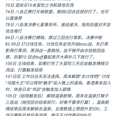
70日 逛街买10本冒险之书和其他东西
74日 八会正赛打斥候联盟，格挡5回合后就好打了，也可
以直接莽
78日 八会准决赛七星事务所，速战速决，拖到后面对手加
攻击难打
84日 八会决赛打拂晓，撑过三回合打黑影，决赛中断
85-99日 打讨伐任务，讨伐任务走完开始boss战，先打黑
影再打黑洞，黑洞战一直格挡，血不够开由衣技能回血
撑，到第10 回合buff叠起来开大再补几下就行了，
100日 主线结束，如果打完了大冒险三天后会触发拂晓交
流战，打赢触发结局
101日后 工作日白天无法选择。周末解锁“去讨伐吧!” 讨伐
“乌贼大王”可以得到“触手”加入晚上的道具。香澄美未加入
时，休息日去“书店”会触发加入剧情
106日（结局触发后） 解锁温泉剧情，周末去温泉打猴子
三连战（拖完回合结束就行，好像不要求打赢），温泉剧
情结束后周末解锁去温泉，五维数值上限提升至500，工
作日重新开放任务选择，猴子王讨伐委托999日。