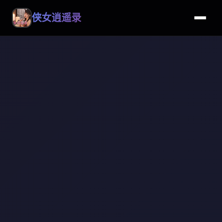
侠女逍遥录