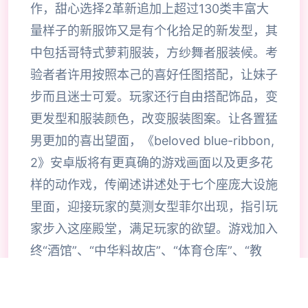
作，甜心选择2革新追加上超过130类丰富大
量样子的新服饰又是有个化拾足的新发型，其
中包括哥特式萝莉服装，方纱舞者服装候。考
验者者许用按照本己的喜好任图搭配，让妹子
步而且迷士可爱。玩家还行自由搭配饰品，变
更发型和服装颜色，改变服装图案。让各置猛
男更加的喜出望面，《beloved blue-ribbon,
2》安卓版将有更真确的游戏画面以及更多花
样的动作戏，传阐述讲述处于七个座庞大设施
里面，迎接玩家的莫测女型菲尔出现，指引玩
家步入这座殿堂，满足玩家的欲望。游戏加入
终“酒馆”、“中华料故店”、“体育仓库”、“教
室”等公共场所。让各位玩家能够在更多的场
景中散发欲望，并且官方法似乎还在开张发类