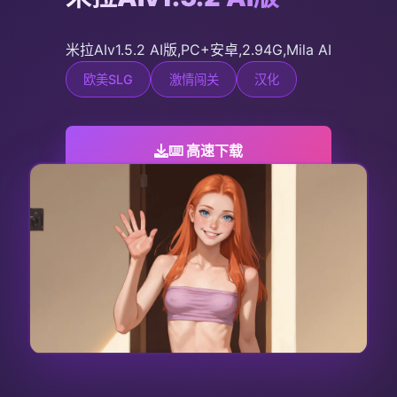
米拉AIv1.5.2 AI版,PC+安卓,2.94G,Mila AI
欧美SLG
激情闯关
汉化
⌨️ 高速下载