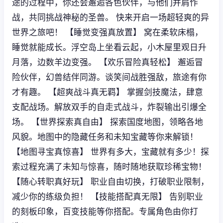
途的过程中，你还会邂逅各色伙伴，与他们并肩作
战，共同挑战神秘的圣兽。 快来开启一场超轻爽的异
世界之旅吧！ 【睡觉变强真放置】 窝在柔软床榻，
睡觉就能成长。浮空岛上坐看云起，小木屋里观日升
月落，边数羊边变强。 【欢乐冒险真轻松】 邂逅冒
险伙伴，幻兽结伴同游。谈笑间战胜强敌，旅途有你
才有趣。 【超爽战斗真无羁】 掌握剑技魔法，肆意
支配战场。解放双手的自走式战斗，炸裂输出引爆全
场。 【世界探索真自由】 探索国度地图，领略各地
风貌。地图中的隐藏任务和未知宝藏等你来解锁！
【地图寻宝真惊喜】 世界有多大，宝藏就有多少！探
索过程充满了未知与惊喜，随时随地获取珍稀宝物！
【随心转职真好玩】 职业自由切换，打破职业限制，
减少你的练级负担！ 【技能搭配真无限】 告别职业
的刻板印象，百变技能等你搭配。专属角色由你打