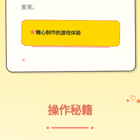
复家。
★
精心制作的游戏体验
→
✧
♥
✦
♡
操作秘籍