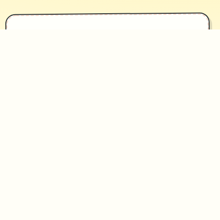
✦
攻略指南
~~~~~
因为形变活空的法自身立，我原本打算
住坐落她出去行走里层面的场所法旁
边，没考虑春音主导动邀请我同居。