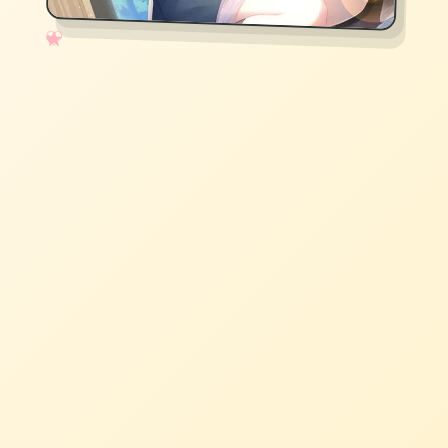
✧
♡
★
♥