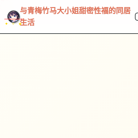
~~~
★
♡
✦
✧
♥
~
与青梅竹马大小姐甜密性福的同居
生活
✦ ✧ ★