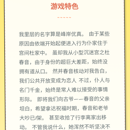
游戏特色
~~~~~
我里层的名字算是峰岸优真。 由于某些
原因由依端开始起便进入行为仆家住于
宫间杜家中。 虽却我从小型沉迷宫之杜
春音，由于身份的超巨大差距，始终没
拥有道从口。 然并春音核动对我告白，
我们公共开放变成为恋人 不过，仆人与
名门千金，始终是常人难以接受的事情
形际。 即将我们向古爷——春音的父亲
坦白，希望拿达祝福时期，春音和老爷
大吵已1架。 甚至收拾了行李离家出移
动。 不管我说什么，她浑然不听坚决不