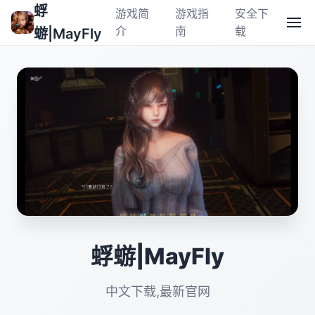
蜉
游戏简
游戏指
安全下
介
南
载
蝣|MayFly
蜉蝣|MayFly
中文下载,最新官网