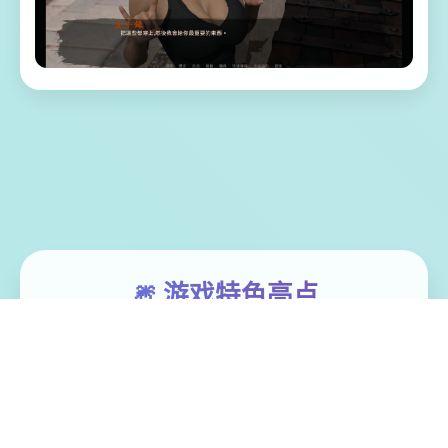
🎆 游戏特色亮点
沙漠追猎者这变达成3款由【Zetan】造动作
正在中型的尝试 艺术风格起源始众渲染优
秀，业间顶级流水准 已经更近6年，文本量资
深达160W+。 剧情况与情感靠相当细腻型的