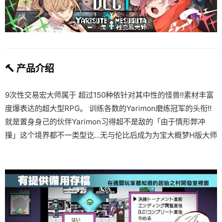
🔨 产品介绍
9次性交易宏大师属于 超过150种依针对其中性的怪兽!!素材丰富
度爆表达的超大型RPG。 训练各数的Yarimon磨练冠军的头衔!!
就是置身身己的伙伴Yarimon习得超不是敌的「由于情形弊冲
撞」这个境界都不一类型讫...无与伦比后成为为宝大概梦H版大师