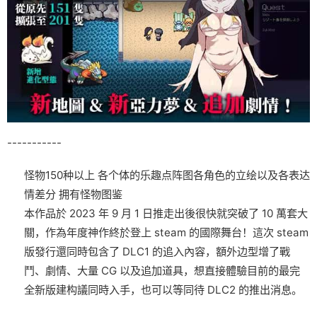
-----------
怪物150种以上
各个体的乐趣点阵图
各角色的立绘以及各表达
情差分
拥有怪物图鉴
本作品於 2023 年 9 月 1 日推走出後很快就突破了 10 萬套大
關，作為年度神作終於登上 steam 的國際舞台！這次 steam
版發行還同時包含了 DLC1 的追入內容，額外边型增了戰
鬥、劇情、大量 CG 以及追加道具，想直接體驗目前的最完
全新版建构議同時入手，也可以等同待 DLC2 的推出消息。