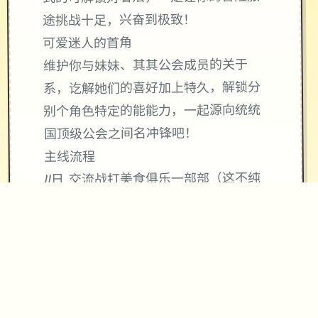
途挑战十足，兴奋到极致！
可爱迷人的首角
维护你与妹妹、其其公会成员的关于
系，讫解她们的喜好加上特久，解锁分
别个角色特定的能能力，一起源向统统
国顶级公会之间名冲锋吧！
主线流程
11日 交流战打美食俱乐一部部（这不纯
纯pcr美食殿），基本必输
18日 交流战打跑步萝卜爱好会。一般加
奈打3次，哥哥凭必杀，然后加奈，哥
哥分别平a就能打过。打完后打拂晓，胜
败有俩条分支路线（concentrated一周
目基本必输，多周目开局才能打得