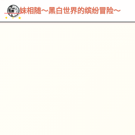
~~~
★
♡
✦
✧
♥
~
→
↗
妹相随～黑白世界的缤纷冒险～
✦ ✧ ★