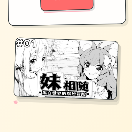
✧
♡
★
♥