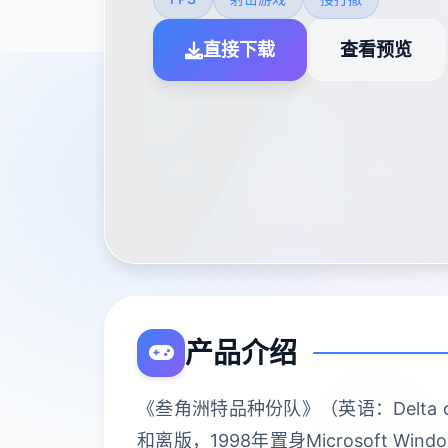
直接下载
查看预览
产品介绍
《叁角洲特品种份队》（英语：Delta 
和离版，1998年置身Microsoft