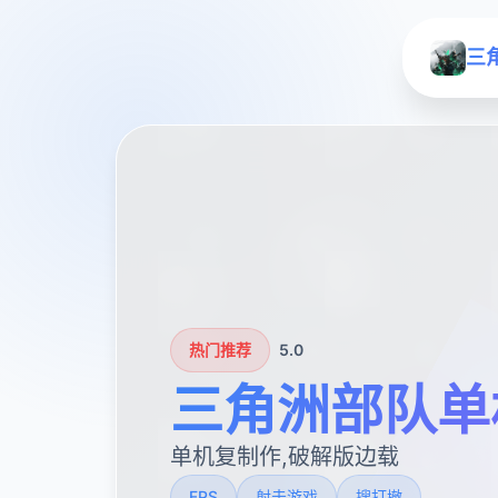
三
热门推荐
5.0
三角洲部队单
单机复制作,破解版边载
FPS
射击游戏
搜打撤