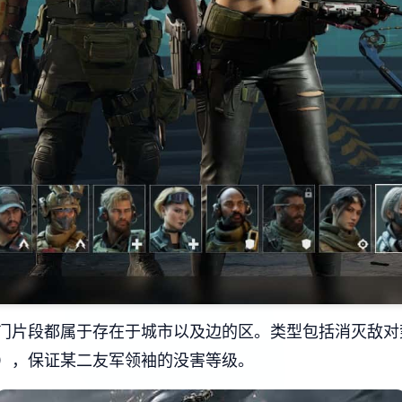
门片段都属于存在于城市以及边的区。类型包括消灭敌对
），保证某二友军领袖的没害等级。